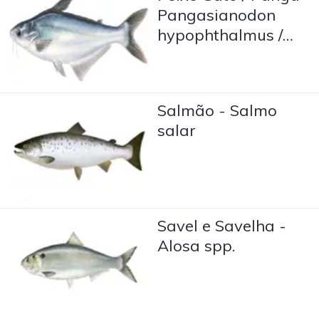
Pangasianodon
hypophthalmus /
Pangasius bocourti
Salmão - Salmo
salar
Savel e Savelha -
Alosa spp.