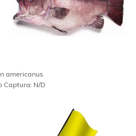
on americanus
o
Captura: N/D