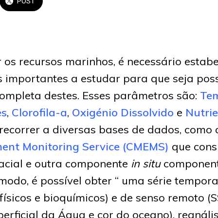
POST
 os recursos marinhos, é necessário estabe
 importantes a estudar para que seja pos
completa destes. Esses parâmetros são:
Te
es
,
Clorofila-a
,
Oxigénio Dissolvido
e
Nutri
recorrer a diversas bases de dados, como
ent Monitoring Service (CMEMS)
que cons
cial e outra componente
in situ
component
modo, é possível obter “ uma série tempora
físicos e bioquímicos) e de senso remoto (
rficial da Água e cor do oceano), reanáli