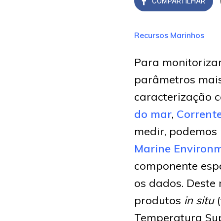
COMPARTILHAR
Recursos Marinhos
Para monitorizar
parâmetros mais
caracterização 
do mar
,
Corrent
medir, podemos 
Marine Environm
componente espa
os dados. Deste 
produtos
in situ
(
Temperatura Supe