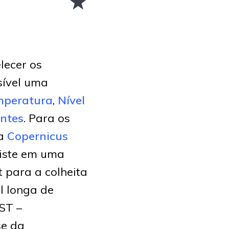
lecer os
sível uma
mperatura
,
Nível
entes
. Para os
 a
Copernicus
iste em uma
 para a colheita
l longa de
SST –
se da