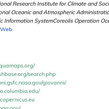
ional Research Institute for Climate and Soc
onal Oceanic and Atmospheric Administrat
c Information SystemCoreolis Operation O
r Web
aquamaps.org/
ishbase.org/search.php
nni.gsfc.nasa.gov/giovanni/
deo.columbia.edu/
.copernicus.eu
…
oaa.gov/