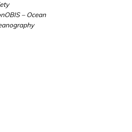
iety
ionOBIS – Ocean
ceanography