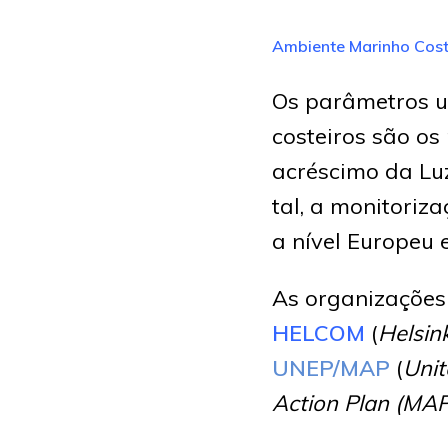
Ambiente Marinho Cost
Os parâmetros u
costeiros são o
acréscimo da Lu
tal, a monitoriz
a nível Europeu e
As organizações
HELCOM
(
Helsin
UNEP/MAP
(
Unit
Action Plan (MA