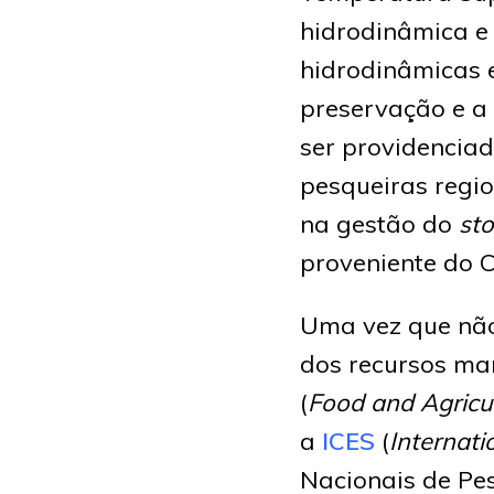
hidrodinâmica e
hidrodinâmicas e
preservação e a
ser providenciad
pesqueiras regi
na gestão do
st
proveniente do 
Uma vez que não
dos recursos ma
(
Food and Agricul
a
ICES
(
Internati
Nacionais de Pes