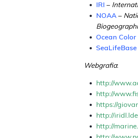
IRI
–
Internat
NOAA
–
Nati
Biogeographi
Ocean Colo
SeaLifeBase
Webgrafia
:
http://www.
http://www.f
https://giova
http://iridl.l
http://marine
http://www.n