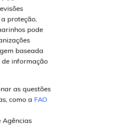
evisões
 a proteção,
marinhos pode
ganizações
dagem baseada
o de informação
nar as questões
das, como a
FAO
e Agências