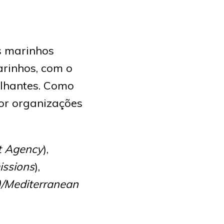
s marinhos
arinhos, com o
lhantes. Como
por organizações
t Agency
),
ssions
),
)/Mediterranean