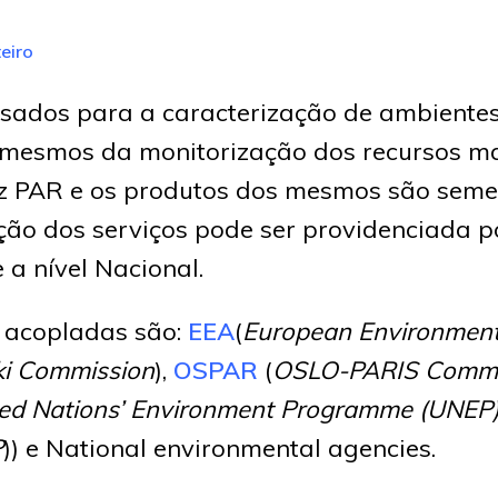
eiro
sados para a caracterização de ambiente
s mesmos da monitorização dos recursos m
z PAR e os produtos dos mesmos são seme
ação dos serviços pode ser providenciada 
 a nível Nacional.
 acopladas são:
EEA
(
European Environmen
ki Commission
),
OSPAR
(
OSLO-PARIS Commi
ed Nations’ Environment Programme (UNEP
P
)) e National environmental agencies.