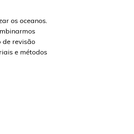
zar os oceanos.
combinarmos
o de revisão
riais e métodos