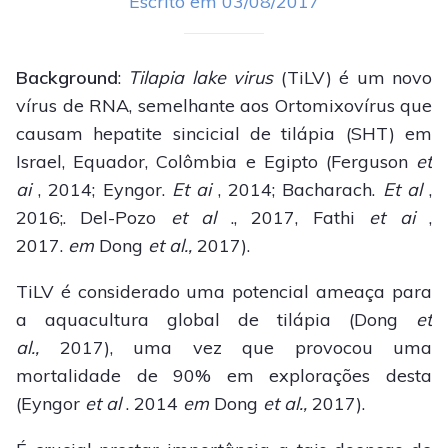
Escrito em 03/08/2017
Background
:
Tilapia lake virus
(TiLV) é um novo
vírus de RNA, semelhante aos O
rtomixovírus
que
causam hepatite sincicial de tilápia (SHT) em
Israel, Equador, Colômbia e Egipto (Ferguson
et
ai
, 2014; Eyngor.
Et ai
, 2014; Bacharach.
Et al
,
2016;. Del-Pozo
et al
., 2017, Fathi
et ai
,
2017.
em
Dong
et al.,
2017).
TiLV é considerado uma potencial ameaça para
a aquacultura global de tilápia (Dong
et
al.,
2017), uma vez que provocou uma
mortalidade de 90% em explorações desta
(Eyngor
et al
. 2014
em
Dong
et al.,
2017).