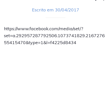
Escrito em 30/04/2017
https://www.facebook.com/media/set/?
set=a.292957287792506.1073741829.2167276
55415470&type=1&l=f4225d8434